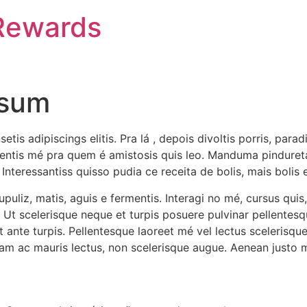
Rewards
ssum
is adipiscings elitis. Pra lá , depois divoltis porris, paradis.
ementis mé pra quem é amistosis quis leo. Manduma pinduret
. Interessantiss quisso pudia ce receita de bolis, mais bolis
upuliz, matis, aguis e fermentis. Interagi no mé, cursus quis
. Ut scelerisque neque et turpis posuere pulvinar pellentesq
 ante turpis. Pellentesque laoreet mé vel lectus scelerisqu
Etiam ac mauris lectus, non scelerisque augue. Aenean justo 